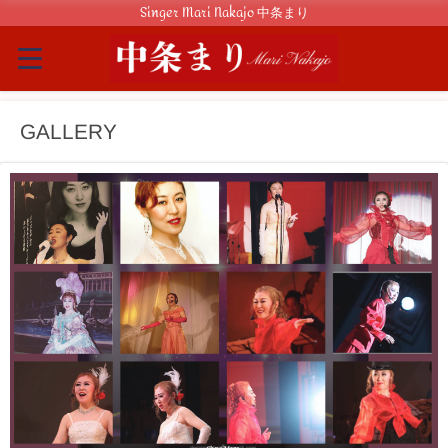
Singer Mari Nakajo 中条まり
GALLERY